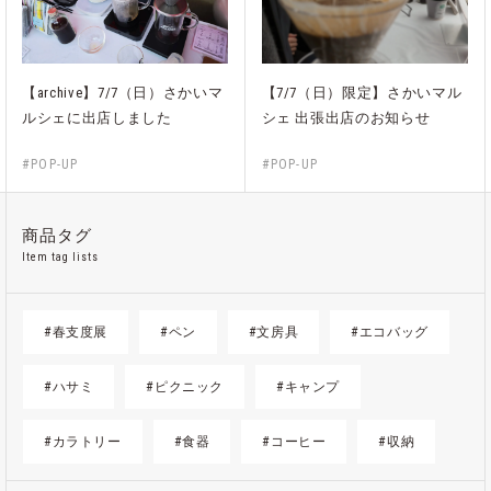
【archive】7/7（日）さかいマ
【7/7（日）限定】さかいマル
ルシェに出店しました
シェ 出張出店のお知らせ
#POP-UP
#POP-UP
商品タグ
Item tag lists
#春支度展
#ペン
#文房具
#エコバッグ
#ハサミ
#ピクニック
#キャンプ
#カラトリー
#食器
#コーヒー
#収納