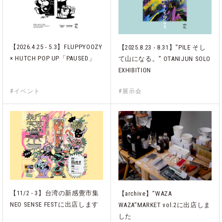
【2026.4.25 - 5.3】FLUPPYOOZY
【2025.8.23 - 8.31】"PILE そし
× HUTCH POP UP「PAUSED」
て山になる。" OTANIJUN SOLO
EXHIBITION
#イベント
#展示会
【11/2 - 3】台湾の新感覺市集
【archive】“WAZA
NEO SENSE FESTに出店します
WAZA“MARKET vol.2に出店しま
した