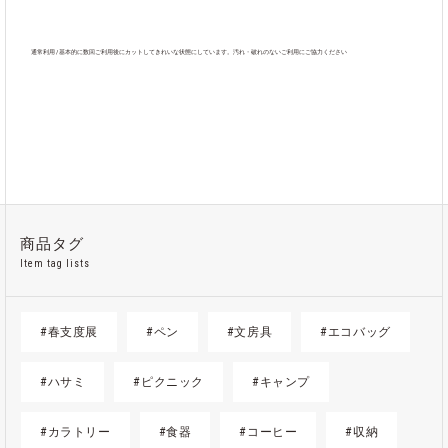
通常利用 / 基本的に数回ご利用後にカットしてきれいな状態にしています。汚れ・破れのないご利用にご協力ください
カテゴリ
スタジオオプション
商品タグ
Item tag lists
#春支度展
#ペン
#文房具
#エコバッグ
#ハサミ
#ピクニック
#キャンプ
#カラトリー
#食器
#コーヒー
#収納