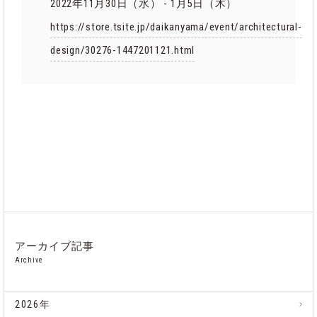
2022年11月30日（水） - 1月5日（木）
https://store.tsite.jp/daikanyama/event/architectural-
design/30276-1447201121.html
アーカイブ記事
Archive
2026年