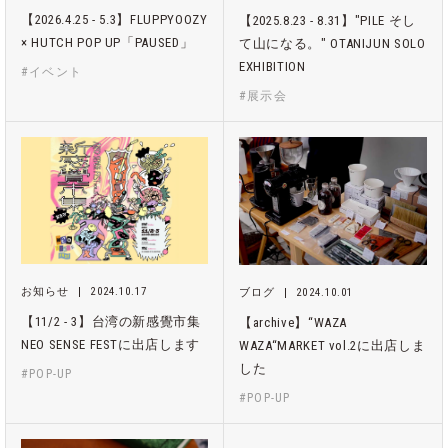
【2026.4.25 - 5.3】FLUPPYOOZY
【2025.8.23 - 8.31】"PILE そし
× HUTCH POP UP「PAUSED」
て山になる。" OTANIJUN SOLO
EXHIBITION
#イベント
#展示会
お知らせ
2024.10.17
ブログ
2024.10.01
【11/2 - 3】台湾の新感覺市集
【archive】“WAZA
NEO SENSE FESTに出店します
WAZA“MARKET vol.2に出店しま
した
#POP-UP
#POP-UP