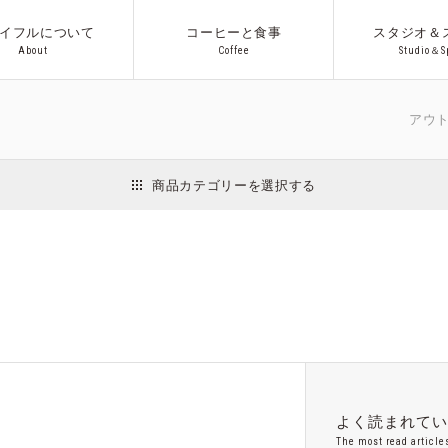
イフルについて
コーヒーと食事
スタジオ＆
A
b
o
u
t
C
o
f
f
e
e
S
t
u
d
i
o
＆
S
A
b
o
u
t
C
o
f
f
e
e
S
t
u
d
i
o
＆
S
アウトドア/
商品カテゴリーを選択する
インテリア
日用品
収納用品
ファッション
アクセサリー
Co.プロ
ギフト
よく読まれて
The most read article