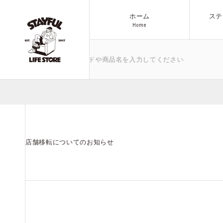
ホーム
ステ
H
o
m
e
H
o
m
e
など、気になるキーワードや商品名を入力してください
ブランド
商品一覧へ
アウトドア
All Items
店舗移転についてのお知らせ
その他