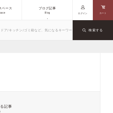
スペース
ブログ記事
p
a
c
e
B
l
o
g
カート
ログイン
p
a
c
e
B
l
o
g
キッチン/ゴミ箱など、気になるキーワードや商品名を入力してください
検索する
キッチン
文房具
ダクト
オリジナル
コーヒー
いる記事
s