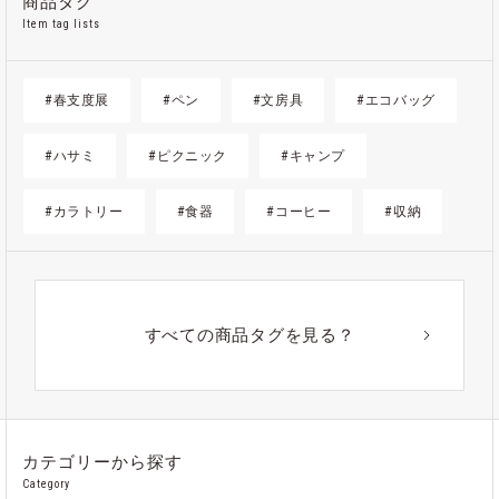
商品タグ
Item tag lists
#春支度展
#ペン
#文房具
#エコバッグ
#ハサミ
#ピクニック
#キャンプ
#カラトリー
#食器
#コーヒー
#収納
#ゴミ箱
#かご
#紙
#ギフト
#アウトドア
#アルミ
#ポーチ
#ノート
すべての商品タグを見る？
#ステンレス
カテゴリーから探す
Category