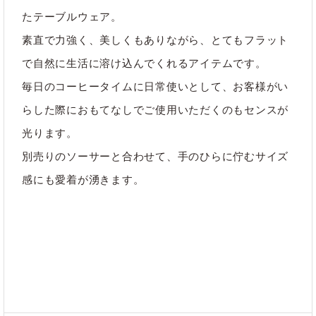
たテーブルウェア。
#TC-100
#キッチン
#コップ
素直で力強く、美しくもありながら、とてもフラット
#セラミック
#マグカップ
#陶磁器
で自然に生活に溶け込んでくれるアイテムです。
毎日のコーヒータイムに日常使いとして、お客様がい
#食器
らした際におもてなしでご使用いただくのもセンスが
光ります。
別売りのソーサーと合わせて、手のひらに佇むサイズ
ブランド
craft_one
感にも愛着が湧きます。
カテゴリ
キッチン
｜
コーヒー
｜
すべて