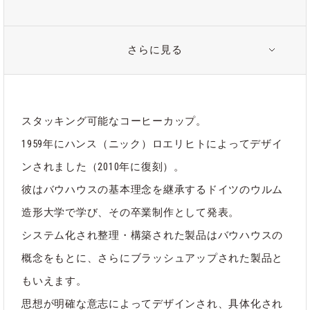
さらに見る
注意事項
※素材の特性上、製造時に出来たと思われる黒点や小傷があり
ますが全て検査基準を満たした商品になりますので予めご了承
ください。
スタッキング可能なコーヒーカップ。
※製造メーカの意向によりコーヒーカップのみフォルムが変更
1959年にハンス（ニック）ロエリヒトによってデザイ
になりました。同種はスタッキングは可能ですが、コーヒーマ
グとは綺麗にスタッキングが出来ません。予めご了承ください
ンされました（2010年に復刻）。
ませ。
彼はバウハウスの基本理念を継承するドイツのウルム
※食器洗浄機OK
造形大学で学び、その卒業制作として発表。
※オーブン不可
※容量：180ml
システム化され整理・構築された製品はバウハウスの
概念をもとに、さらにブラッシュアップされた製品と
もいえます。
関連タグ
思想が明確な意志によってデザインされ、具体化され