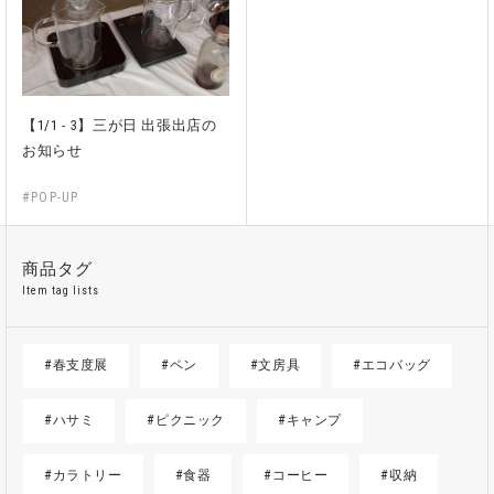
【1/1 - 3】三が日 出張出店の
お知らせ
#POP-UP
商品タグ
Item tag lists
#春支度展
#ペン
#文房具
#エコバッグ
#ハサミ
#ピクニック
#キャンプ
#カラトリー
#食器
#コーヒー
#収納