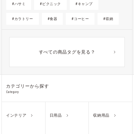
#ハサミ
#ピクニック
#キャンプ
#カラトリー
#食器
#コーヒー
#収納
#ゴミ箱
#かご
#紙
#ギフト
#アウトドア
#アルミ
#ポーチ
#ノート
すべての商品タグを見る？
#ステンレス
カテゴリーから探す
Category
インテリア
日用品
収納用品