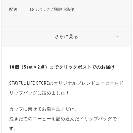
配送
ゆうパック / 飛脚宅急便
さらに見る
注意事項
＊「クリックポスト」での配送は、ドリップバッグ10個（5set
× 2点）までとさせていただきます。
＊ドリップバッグを10個（5set × 2点）以上お買い求めの方
10個（5set × 2点）までクリックポストでのお届け
は、「ゆうパック / 飛脚宅急便」をご選択ください。
STAYFUL LIFE STOREのオリジナルブレンドコーヒーをド
リップバッグに詰めました！
関連タグ
カップに乗せてお湯を注ぐだけ。
#オリジナル
#コーヒー
#コーヒー豆
挽きたてのコーヒーを詰め込んだドリップバッグで
す。
#ドリップバッグ