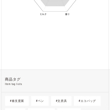
商品タグ
Item tag lists
#春支度展
#ペン
#文房具
#エコバッグ