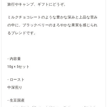
旅行やキャンプ、ギフトにどうぞ。
ミルクチョコレートのような豊かな深みと上品な苦み
の中に、ブラックベリーのまろやかな果実を感じられ
カテゴリ
コーヒー
｜
ギフト
｜
すべて
｜
るブレンドです。
STAYFUL LIFE STORE
｜
軽減税率商品
- 内容量
10g × 5セット
- ロースト
中深煎り
- 生豆国産