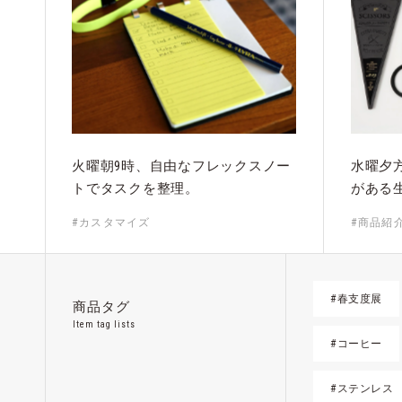
火曜朝9時、自由なフレックスノー
水曜夕
トでタスクを整理。
がある
#カスタマイズ
#商品紹
#春支度展
商品タグ
Item tag lists
#コーヒー
#ステンレス