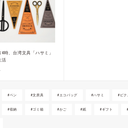
方4時、台湾文具「ハサミ」
生活
介
#ペン
#文房具
#エコバッグ
#ハサミ
#ピク
#収納
#ゴミ箱
#かご
#紙
#ギフト