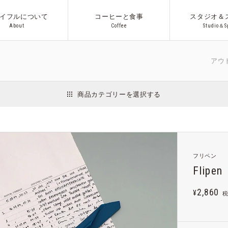
イフルについて
コーヒーと食事
スタジオ＆
A
b
o
u
t
C
o
f
f
e
e
S
t
u
d
i
o
＆
S
A
b
o
u
t
C
o
f
f
e
e
S
t
u
d
i
o
＆
S
アウトドア/キ
商品カテゴリーを選択する
インテリア
日用品
収納用品
ファッション
アクセサリー
Co.プロ
フリペン
ギフト
Flipen
2,860
¥