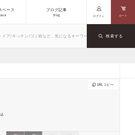
スペース
ブログ記事
p
a
c
e
B
l
o
g
カート
ログイン
p
a
c
e
B
l
o
g
ッチン/ゴミ箱など、気になるキーワードや商品名を入力してください
検索する
キッチン
文房具
ダクト
オリジナル
コーヒー
URL
コピー
税込