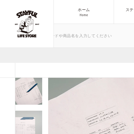
ホーム
ステ
H
o
m
e
H
o
m
e
ど、気になるキーワードや商品名を入力してください
ブランド
商品一覧へ
アウトドア
All Items
その他