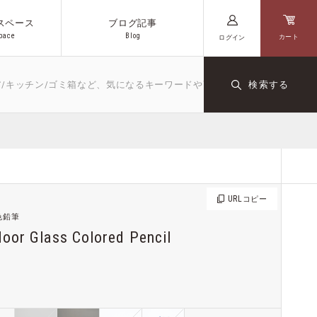
スペース
ブログ記事
p
a
c
e
B
l
o
g
カート
ログイン
p
a
c
e
B
l
o
g
ン/ゴミ箱など、気になるキーワードや商品名を入力してください
検索する
キッチン
文房具
ダクト
オリジナル
コーヒー
URL
コピー
色鉛筆
Noor Glass Colored Pencil