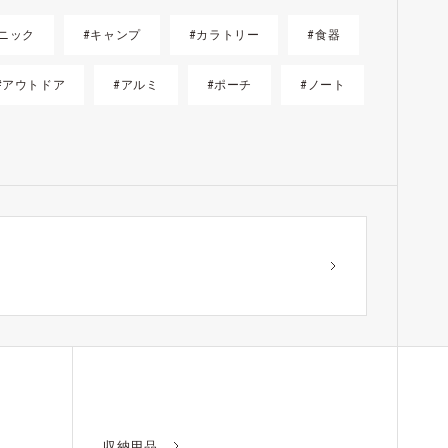
ニック
#キャンプ
#カラトリー
#食器
#アウトドア
#アルミ
#ポーチ
#ノート
？
収納用品