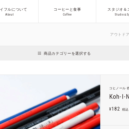
イフルについて
コーヒーと食事
スタジオ＆
A
b
o
u
t
C
o
f
f
e
e
S
t
u
d
i
o
＆
S
A
b
o
u
t
C
o
f
f
e
e
S
t
u
d
i
o
＆
S
アウトドア/キッチ
商品カテゴリーを選択する
インテリア
日用品
収納用品
ファッション
アクセサリー
Co.プロ
コヒノール 
ギフト
Koh-I-
182
¥
税込