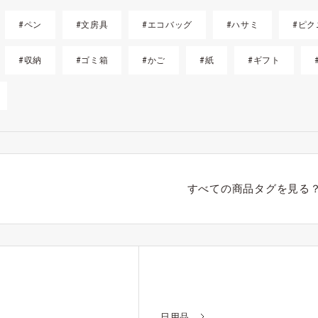
#ペン
#文房具
#エコバッグ
#ハサミ
#ピク
#収納
#ゴミ箱
#かご
#紙
#ギフト
すべての商品タグを見る
日用品