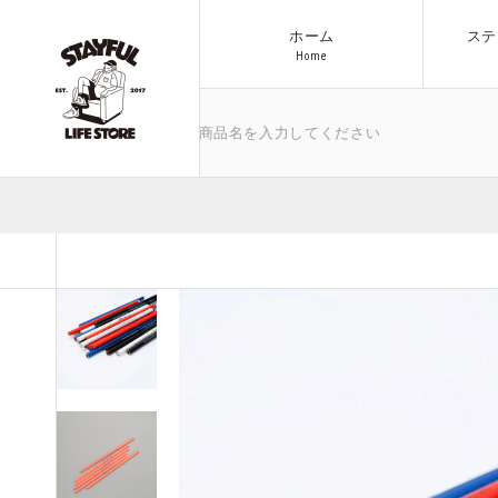
ホーム
ステ
H
o
m
e
H
o
m
e
気になるキーワードや商品名を入力してください
ブランド
商品一覧へ
アウトドア
All Items
その他