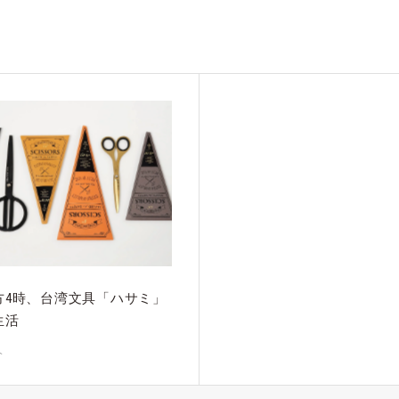
方4時、台湾文具「ハサミ」
生活
介