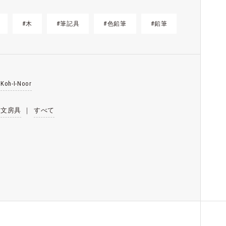
#木
#筆記具
#色鉛筆
#鉛筆
Koh-I-Noor
文房具
｜
すべて