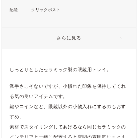
配送
クリックポスト
さらに見る
注意事項
＊こちらはスクエアの形状になります
しっとりとしたセラミック製の眼鏡用トレイ。
関連タグ
派手さこそないですが、小慣れた印象を保持してくれ
る気の良いアイテムです。
#インテリア
#セラミック
#トレイ
鍵やコインなど、眼鏡以外の小物入れにするのもおす
#トレー
#メガネ置き
#陶磁器
すめ。
素材でスタイリングしてあげるなら同じセラミックの
インテリアと一緒に配置すると空間の雰囲気にまとま