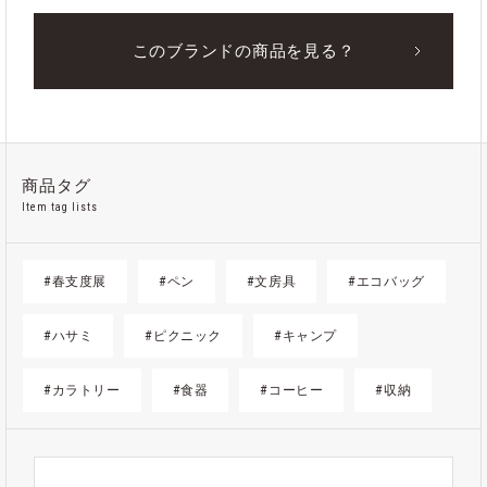
このブランドの商品を見る？
商品タグ
Item tag lists
#春支度展
#ペン
#文房具
#エコバッグ
#ハサミ
#ピクニック
#キャンプ
#カラトリー
#食器
#コーヒー
#収納
#ゴミ箱
#かご
#紙
#ギフト