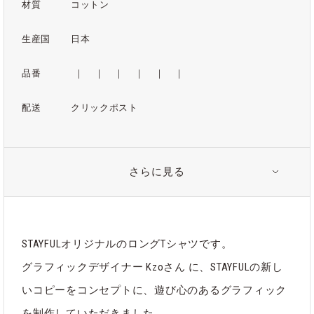
材質
コットン
生産国
日本
品番
｜
｜
｜
｜
｜
｜
配送
クリックポスト
さらに見る
関連タグ
#STAYFUL Tシャツ
#オリジナル
STAYFULオリジナルのロングTシャツです。
#グラフィカル
グラフィックデザイナー Kzoさん に、STAYFULの新し
いコピーをコンセプトに、遊び心のあるグラフィック
を制作していただきました。