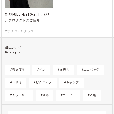
STAYFUL LIFE STORE オリジナ
ルプロダクトのご紹介
#オリジナルグッズ
商品タグ
Item tag lists
#春支度展
#ペン
#文房具
#エコバッグ
#ハサミ
#ピクニック
#キャンプ
#カラトリー
#食器
#コーヒー
#収納
#ゴミ箱
#かご
#紙
#ギフト