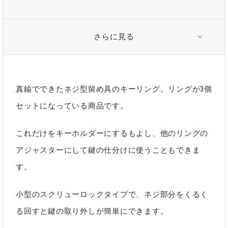
さらに見る
関連タグ
#カラビナ
#キーリング
#リング
真鍮でできたネジ型留め具のキーリング。リングが3個
セットになっている商品です。
カテゴリ
アクセサリー
｜
すべて
これだけをキーホルダーにするもよし、他のリングの
アジャスターにして鍵の仕分けに使うこともできま
す。
小型のスクリューロックタイプで、ネジ部分をくるく
る回すと鍵の取り外しが簡単にできます。