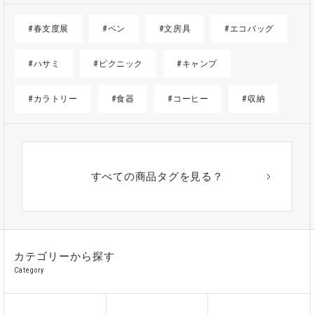
#春支度展
#ペン
#文房具
#エコバッグ
#ハサミ
#ピクニック
#キャンプ
#カラトリー
#食器
#コーヒー
#収納
#ゴミ箱
#かご
#紙
#ギフト
#アウトドア
#アルミ
#ポーチ
#ノート
すべての商品タグを見る？
#ステンレス
カテゴリーから探す
Category