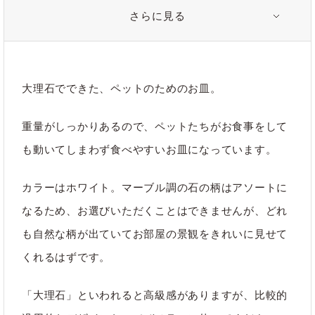
さらに見る
注意事項
＊カラーは、ホワイトのアソートです。お選びいただくことが
できませんので、あらかじめご了承ください。
大理石でできた、ペットのためのお皿。
重量がしっかりあるので、ペットたちがお食事をして
関連タグ
も動いてしまわず食べやすいお皿になっています。
#ペットボウル
#ペット用
#容器
カラーはホワイト。マーブル調の石の柄はアソートに
なるため、お選びいただくことはできませんが、どれ
も自然な柄が出ていてお部屋の景観をきれいに見せて
カテゴリ
くれるはずです。
インテリア
｜
すべて
｜
STAYFUL LIFE STORE
「大理石」といわれると高級感がありますが、比較的