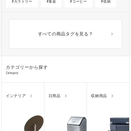
#カラトリー
#食器
#コーヒー
#収納
#ゴミ箱
#かご
#紙
#ギフト
#アウトドア
#アルミ
#ポーチ
#ノート
すべての商品タグを見る？
#ステンレス
カテゴリーから探す
Category
インテリア
日用品
収納用品