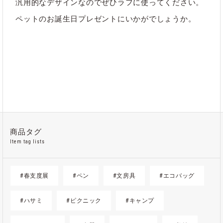
汎用的なデザインなのでぜひラフに使ってください。
ペットのお誕生日プレゼントにいかがでしょうか。
商品タグ
Item tag lists
#春支度展
#ペン
#文房具
#エコバッグ
#ハサミ
#ピクニック
#キャンプ