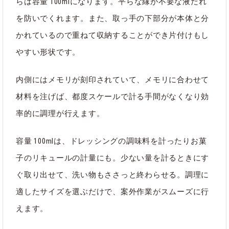
らは容量 100mlになります。平らな縁が不要な液だれ
関連タグ
を防いでくれます。また、取っ手の下部分が本体と分
#メジャーカップ
#計量カップ
かれているので重ねて収納することができ片付けもし
やすい形状です。
内側にはメモリが刻印されていて、メモリに合わせて
ブランド
LINDEN JONAS
材料を注げば、都度スケールで計る手間がなくなり効
率的に調理が行えます。
カテゴリ
キッチン
｜
すべて
容量 100mlは、ドレッシングの調味料を計ったりお菓
子のリキュールの計量にも。少ない量を計るときにす
ぐ取り出せて、洗い物もささっと終わらせる。調理に
適したサイズを選ぶだけで、案外作業がスムーズに行
えます。