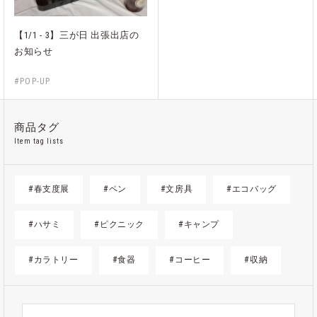
【1/1 - 3】三が日 出張出店の
お知らせ
#POP-UP
商品タグ
Item tag lists
#春支度展
#ペン
#文房具
#エコバッグ
#ハサミ
#ピクニック
#キャンプ
#カラトリー
#食器
#コーヒー
#収納
#ゴミ箱
#かご
#紙
#ギフト