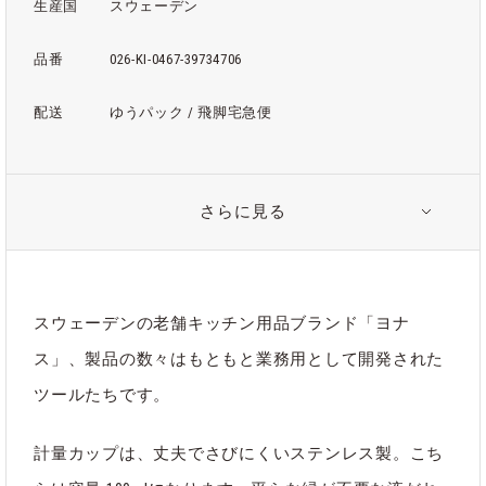
生産国
スウェーデン
品番
026-KI-0467-39734706
配送
ゆうパック / 飛脚宅急便
さらに見る
注意事項
＊ステンレス特有の、製造や輸送の過程で付く細かい擦り傷、
黒っぽい傷などがある場合がございます。製造元での検品をク
リアした商品となりますため、あらかじめご了承ください。
スウェーデンの老舗キッチン用品ブランド「ヨナ
＊お手入れの際、スチールタワシや磨き粉等の使用は傷の原因
ス」、製品の数々はもともと業務用として開発された
となります。柔らかいスポンジで洗っていただくのがおすすめ
です。
ツールたちです。
計量カップは、丈夫でさびにくいステンレス製。こち