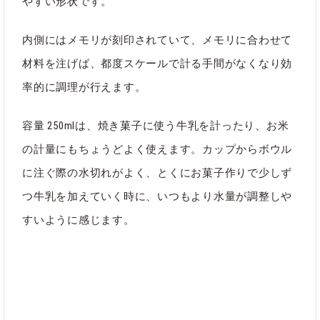
やすい形状です。
内側にはメモリが刻印されていて、メモリに合わせて
ブランド
LINDEN JONAS
材料を注げば、都度スケールで計る手間がなくなり効
率的に調理が行えます。
カテゴリ
キッチン
｜
すべて
容量 250mlは、焼き菓子に使う牛乳を計ったり、お米
の計量にもちょうどよく使えます。カップからボウル
に注ぐ際の水切れがよく、とくにお菓子作りで少しず
つ牛乳を加えていく時に、いつもより水量が調整しや
すいように感じます。