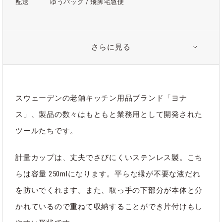
配送
ゆうパック / 飛脚宅急便
さらに見る
注意事項
＊ステンレス特有の、製造や輸送の過程で付く細かい擦り傷、
黒っぽい傷などがある場合がございます。製造元での検品をク
リアした商品となりますため、あらかじめご了承ください。
スウェーデンの老舗キッチン用品ブランド「ヨナ
＊お手入れの際、スチールタワシや磨き粉等の使用は傷の原因
ス」、製品の数々はもともと業務用として開発された
となります。柔らかいスポンジで洗っていただくのがおすすめ
です。
ツールたちです。
計量カップは、丈夫でさびにくいステンレス製。こち
らは容量 250mlになります。平らな縁が不要な液だれ
関連タグ
を防いでくれます。また、取っ手の下部分が本体と分
#メジャーカップ
#計量カップ
かれているので重ねて収納することができ片付けもし