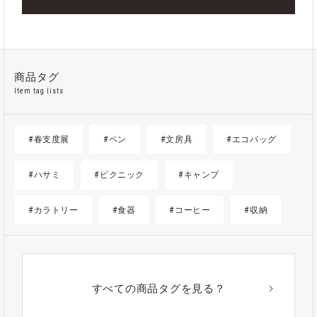
商品タグ
Item tag lists
#春支度展
#ペン
#文房具
#エコバッグ
#ハサミ
#ピクニック
#キャンプ
#カラトリー
#食器
#コーヒー
#収納
#ゴミ箱
#かご
#紙
#ギフト
#アウトドア
#アルミ
#ポーチ
#ノート
すべての商品タグを見る？
#ステンレス