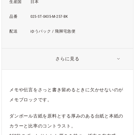
生産国
日本
品番
025-ST-0435-M-257-BK
配送
ゆうパック / 飛脚宅急便
さらに見る
注意事項
・PSBボール紙：段ボール古紙を主原料としたリサイクル板紙
・赤のメモブロック：1 枚目のみビビットなカラーのラシャ紙
を使用し、本文は筆記に適した色上質紙を使用しています。
メモや伝言をさっと書き留めるときに欠かせないのが
メモブロックです。
・強い日光や照明による変色、または乾燥や湿気による波打ち
や反りが発生する場合がございますので使用及び保管の際には
ご注意ください。
ダンボール古紙を原料とする厚みのある台紙と本紙の
・保管時は高温多湿を避け、直接陽の当たらない場所に保管頂
カラーと比率のコントラスト。
くことをお勧めいたします。