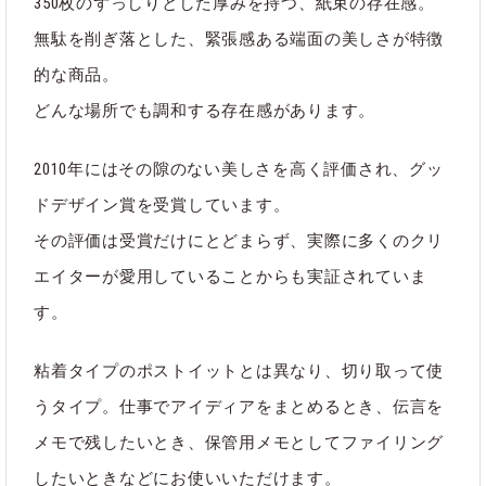
350枚のずっしりとした厚みを持つ、紙束の存在感。
・メモブロックは側面の一辺に糊が塗布され、本文と台紙を固
定しております。落下などによる強い衝撃によってい本文と台
無駄を削ぎ落とした、緊張感ある端面の美しさが特徴
紙が外れる場合がございます為、お取り扱いにご注意くださ
的な商品。
い。
どんな場所でも調和する存在感があります。
2010年にはその隙のない美しさを高く評価され、グッ
関連タグ
ドデザイン賞を受賞しています。
その評価は受賞だけにとどまらず、実際に多くのクリ
#ブロックメモ
#メモ
エイターが愛用していることからも実証されていま
す。
粘着タイプのポストイットとは異なり、切り取って使
ブランド
ITO BINDARY
うタイプ。仕事でアイディアをまとめるとき、伝言を
カテゴリ
文房具
｜
すべて
メモで残したいとき、保管用メモとしてファイリング
したいときなどにお使いいただけます。