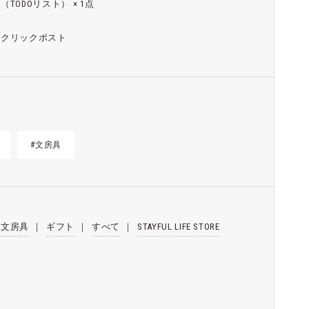
（TODOリスト） × 1点
クリックポスト
#文房具
文房具
｜
ギフト
｜
すべて
｜
STAYFUL LIFE STORE