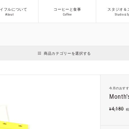
イフルについて
コーヒーと食事
スタジオ＆
A
b
o
u
t
C
o
f
f
e
e
S
t
u
d
i
o
＆
S
A
b
o
u
t
C
o
f
f
e
e
S
t
u
d
i
o
＆
S
アウト
商品カテゴリーを選択する
インテリア
日用品
収納用品
ファッション
アクセサリー
Co.プロ
今月のおすす
ギフト
Month'
4,180
¥