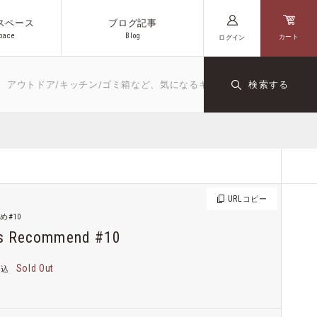
スペース
ブログ記事
p
a
c
e
B
l
o
g
カート
ログイン
p
a
c
e
B
l
o
g
ドア/キッチン/ゴミ箱など、気になるキーワードや商品名を入力してくだ
検索する
キッチン
文房具
ダクト
オリジナル
コーヒー
URL
コピー
め#10
s Recommend #10
Sold Out
税込