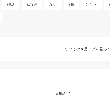
#収納
#ゴミ箱
#かご
#紙
#ギフト
すべての商品タグを見る
日用品