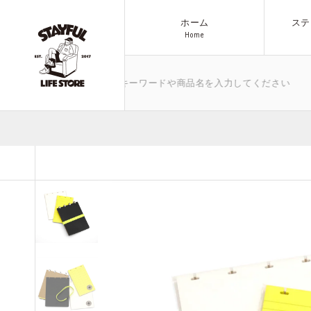
ホーム
ステ
H
o
m
e
H
o
m
e
ゴミ箱など、気になるキーワードや商品名を入力してください
ブランド
商品一覧へ
アウトドア
All Items
その他