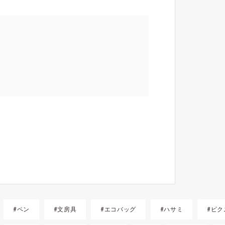
#ペン
#文房具
#エコバッグ
#ハサミ
#ピク