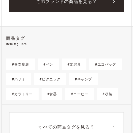
このブランドの商品を見る？
商品タグ
Item tag lists
#春支度展
#ペン
#文房具
#エコバッグ
#ハサミ
#ピクニック
#キャンプ
#カラトリー
#食器
#コーヒー
#収納
#ゴミ箱
#かご
#紙
#ギフト
#アウトドア
#アルミ
#ポーチ
#ノート
すべての商品タグを見る？