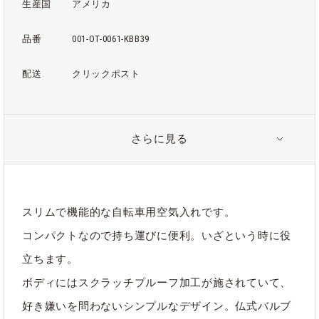
生産国
アメリカ
品番
001-OT-0061-KBB39
配送
クリックポスト
さらに見る
関連タグ
#アウトドア
#バイクポンプ
スリムで機能的な自転車用空気入れです。
#携帯用バイクポンプ
#日用品
#空気入れ
コンパクトなので持ち運びに便利。いざという時に役
立ちます。
ボディにはスクラッチプルーフ加工が施されていて、
ブランド
KIKKERLAND
好き嫌いを問わないシンプルなデザイン。仏式バルブ