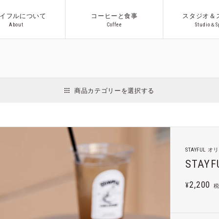
イフルについて
コーヒーと食事
スタジオ＆
A
b
o
u
t
C
o
f
f
e
e
S
t
u
d
i
o
＆
S
A
b
o
u
t
C
o
f
f
e
e
S
t
u
d
i
o
＆
S
アウ
商品カテゴリーを選択する
インテリア
日用品
収納用品
ファッション
アクセサリー
Co.プロ
STAYFUL
ギフト
STAYFU
2,200
¥