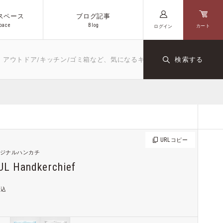
スペース
ブログ記事
p
a
c
e
B
l
o
g
カート
ログイン
p
a
c
e
B
l
o
g
トドア/キッチン/ゴミ箱など、気になるキーワードや商品名を入力してく
検索する
キッチン
文房具
ダクト
オリジナル
コーヒー
URL
コピー
 オリジナルハンカチ
L Handkerchief
税込