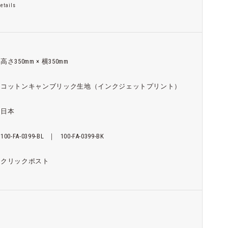
etails
高さ350mm × 横350mm
コットンキャンブリック生地（インクジェットプリント）
日本
100-FA-0399-BL
｜
100-FA-0399-BK
クリックポスト