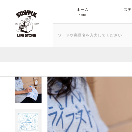
ホーム
ステ
H
o
m
e
H
o
m
e
ゴミ箱など、気になるキーワードや商品名を入力してください
ブランド
商品一覧へ
アウトドア
All Items
その他