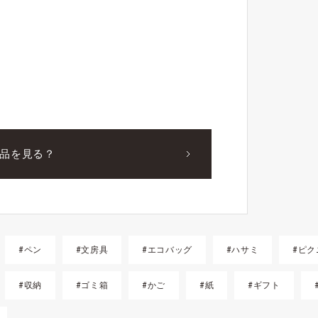
品を見る？
#ペン
#文房具
#エコバッグ
#ハサミ
#ピク
#収納
#ゴミ箱
#かご
#紙
#ギフト