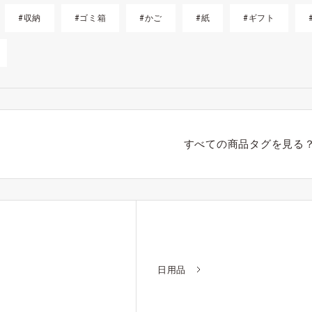
#収納
#ゴミ箱
#かご
#紙
#ギフト
すべての商品タグを見る
日用品