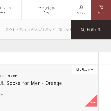
スペース
ブログ記事
p
a
c
e
B
l
o
g
カート
ログイン
p
a
c
e
B
l
o
g
トドア/キッチン/ゴミ箱など、気になるキーワードや商品名を入力してく
検索する
キッチン
文房具
ダクト
オリジナル
コーヒー
URL
コピー
ス - 24-28cm
L Socks for Men - Orange
税込
New