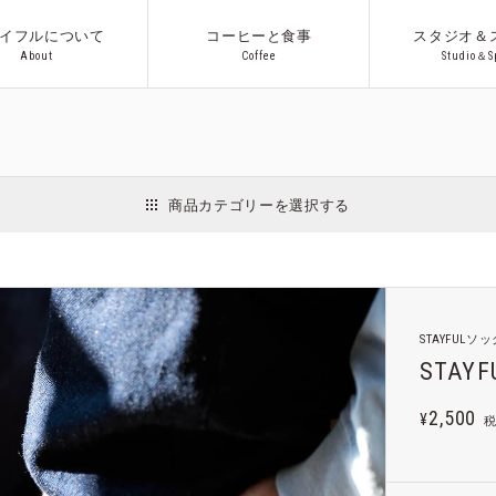
イフルについて
コーヒーと食事
スタジオ＆
A
b
o
u
t
C
o
f
f
e
e
S
t
u
d
i
o
＆
S
A
b
o
u
t
C
o
f
f
e
e
S
t
u
d
i
o
＆
S
アウ
商品カテゴリーを選択する
インテリア
日用品
収納用品
ファッション
アクセサリー
Co.プロ
STAYFULソック
ギフト
STAYFU
2,500
¥