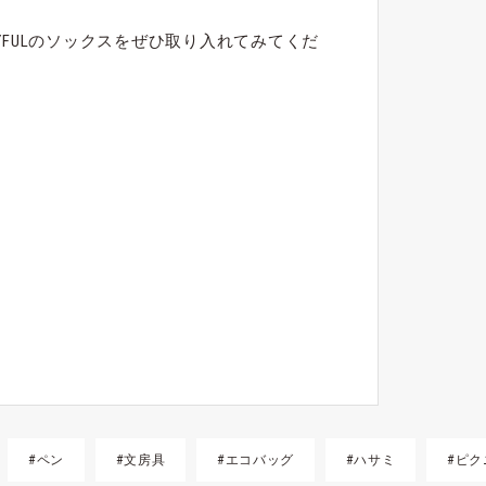
。
YFULのソックスをぜひ取り入れてみてくだ
#ペン
#文房具
#エコバッグ
#ハサミ
#ピク