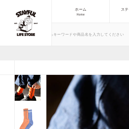
ホーム
ステ
H
o
m
e
H
o
m
e
/ゴミ箱など、気になるキーワードや商品名を入力してください
ブランド
商品一覧へ
アウトドア
All Items
その他