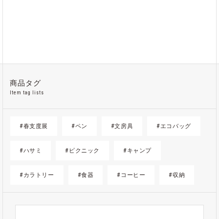
商品タグ
Item tag lists
#春支度展
#ペン
#文房具
#エコバッグ
#ハサミ
#ピクニック
#キャンプ
#カラトリー
#食器
#コーヒー
#収納
#ゴミ箱
#かご
#紙
#ギフト