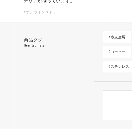
テリアが揃っています。
#オンラインストア
#春支度展
商品タグ
Item tag lists
#コーヒー
#ステンレス