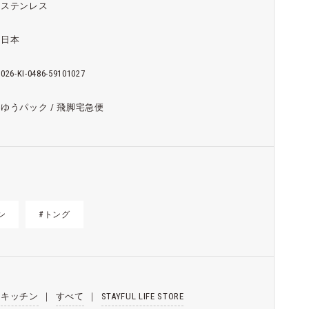
ステンレス
日本
026-KI-0486-59101027
ゆうパック / 飛脚宅急便
ン
#トング
キッチン
｜
すべて
｜
STAYFUL LIFE STORE