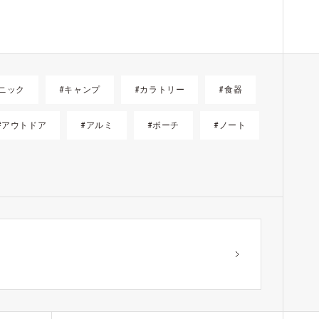
ニック
#キャンプ
#カラトリー
#食器
#アウトドア
#アルミ
#ポーチ
#ノート
？