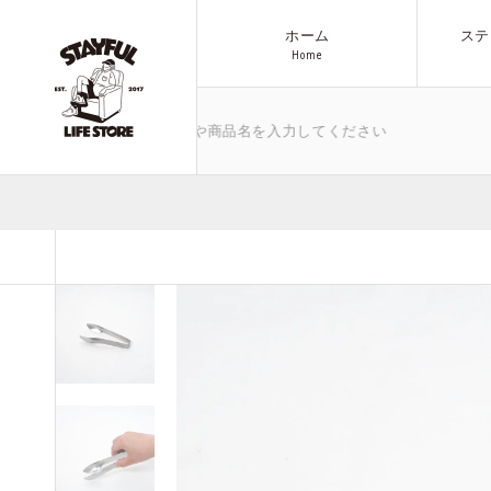
ホーム
ステ
H
o
m
e
H
o
m
e
、気になるキーワードや商品名を入力してください
ブランド
商品一覧へ
アウトドア
All Items
その他