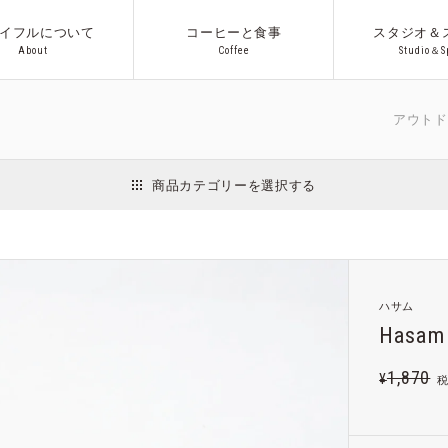
イフルについて
コーヒーと食事
スタジオ＆
A
b
o
u
t
C
o
f
f
e
e
S
t
u
d
i
o
＆
S
A
b
o
u
t
C
o
f
f
e
e
S
t
u
d
i
o
＆
S
アウトドア/キッ
商品カテゴリーを選択する
インテリア
日用品
収納用品
ファッション
アクセサリー
Co.プロ
ハサム
ギフト
Hasam
1,870
¥