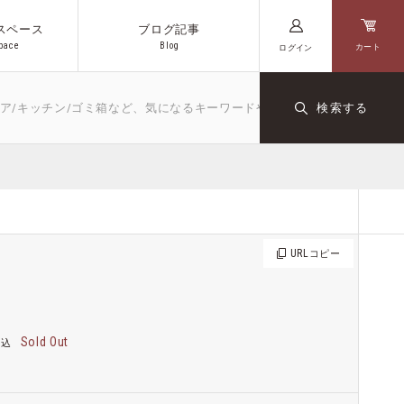
スペース
ブログ記事
p
a
c
e
B
l
o
g
カート
ログイン
p
a
c
e
B
l
o
g
チン/ゴミ箱など、気になるキーワードや商品名を入力してください
検索する
キッチン
文房具
ダクト
オリジナル
コーヒー
URL
コピー
Sold Out
税込