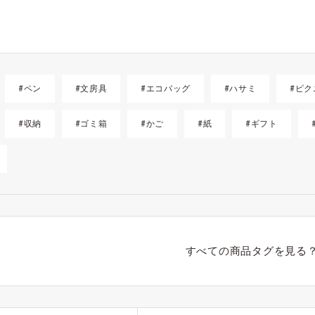
#ペン
#文房具
#エコバッグ
#ハサミ
#ピク
#収納
#ゴミ箱
#かご
#紙
#ギフト
すべての商品タグを見る