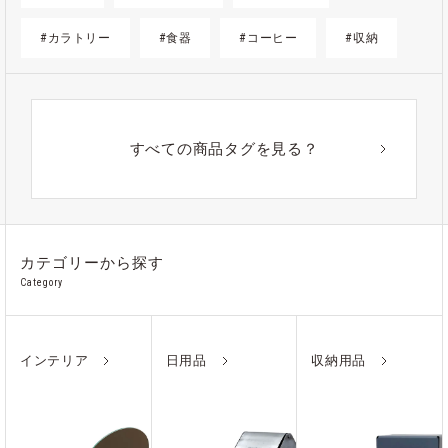
#カラトリー
#食器
#コーヒー
#収納
#ゴミ箱
#かご
#紙
#ギフト
#アウトドア
#アルミ
#ポーチ
#ノート
すべての商品タグを見る？
#ステンレス
カテゴリーから探す
Category
インテリア
日用品
収納用品