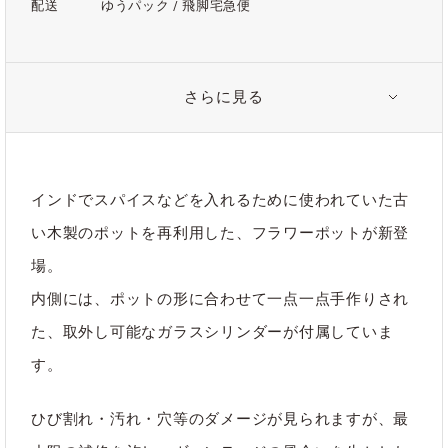
配送
ゆうパック / 飛脚宅急便
さらに見る
注意事項
※ ひび割れ・汚れ・穴等がございます。商品特性として予めご
了承ください。
※ それぞれのサイズ・形状に合わせて中のガラスシリンダーを
インドでスパイスなどを入れるために使われていた古
一点一点手作りで作っているため、 歪み・気泡・欠け等がある
い木製のポットを再利用した、フラワーポットが新登
場合がございます。
※ ガラスシリンダーは強化ガラス・耐熱ガラスではありませ
場。
ん。
内側には、ポットの形に合わせて一点一点手作りされ
※ 一点ものとなりますので、同じ形状・色・デザインのものは
た、取外し可能なガラスシリンダーが付属していま
再入荷されませんのでご了承ください。
す。
ひび割れ・汚れ・穴等のダメージが見られますが、最
関連タグ