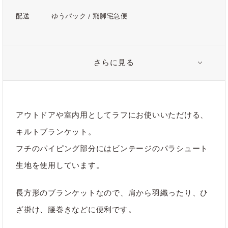
配送
ゆうパック / 飛脚宅急便
さらに見る
注意事項
- 本製品はパイピング部分にユーズドのパラシュート生地を再
利用しているため、汚れ・黄ばみ・傷・褪色などがございま
す。ステンシル部分は洗濯をしていくうちに少しずつ色落ちし
アウトドアや室内用としてラフにお使いいただける、
ていきます。
キルトブランケット。
フチのパイピング部分にはビンテージのパラシュート
生地を使用しています。
関連タグ
長方形のブランケットなので、肩から羽織ったり、ひ
#アウトドア
#ピクニック
#ブランケット
ざ掛け、腰巻きなどに便利です。
#レジャー