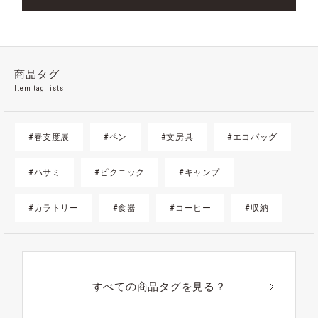
商品タグ
Item tag lists
#春支度展
#ペン
#文房具
#エコバッグ
#ハサミ
#ピクニック
#キャンプ
#カラトリー
#食器
#コーヒー
#収納
#ゴミ箱
#かご
#紙
#ギフト
#アウトドア
#アルミ
#ポーチ
#ノート
すべての商品タグを見る？
#ステンレス