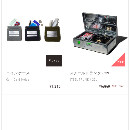
Pickup
New
コインケース
スチールトランク - 22L
Coin Card Holder
STEEL TRUNK / 22L
1,210
5,850
Sold Out
¥
¥