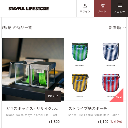
ログイン
カート
メニュー
#収納 の商品一覧
新着順
Pickup
New
ガラスボックス - リサイクルスチール
ストライプ柄のポーチ
Glass Box w/recycle Steel Lid - Cotton Swab
School Tie Fabric Semicircle Pouch
1,800
1,100
Sold Out
¥
¥