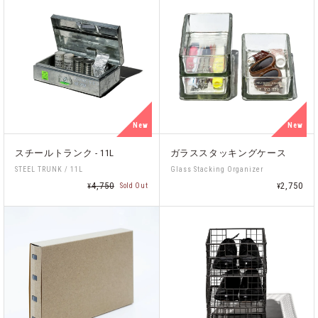
New
New
スチールトランク - 11L
ガラススタッキングケース
STEEL TRUNK / 11L
Glass Stacking Organizer
4,750
2,750
Sold Out
¥
¥