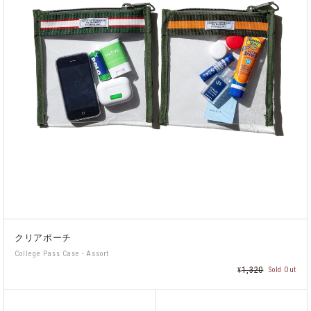
クリアポーチ
College Pass Case - Assort
1,320
Sold Out
¥