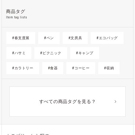
商品タグ
Item tag lists
#春支度展
#ペン
#文房具
#エコバッグ
#ハサミ
#ピクニック
#キャンプ
#カラトリー
#食器
#コーヒー
#収納
#ゴミ箱
#かご
#紙
#ギフト
#アウトドア
#アルミ
#ポーチ
#ノート
すべての商品タグを見る？
#ステンレス