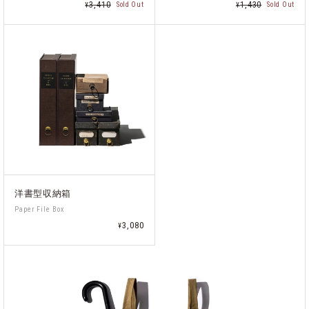
3,410
1,430
Sold Out
Sold Out
¥
¥
洋書型収納箱
Paper File Box
3,080
¥