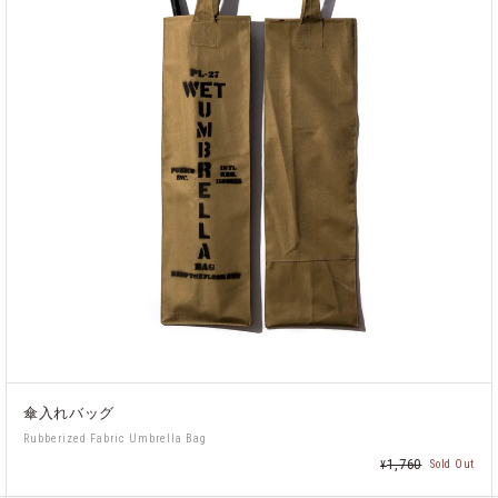
傘入れバッグ
Rubberized Fabric Umbrella Bag
1,760
Sold Out
¥