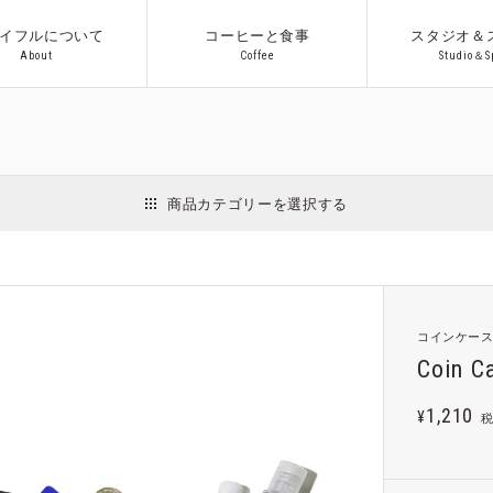
イフルについて
コーヒーと食事
スタジオ＆
A
b
o
u
t
C
o
f
f
e
e
S
t
u
d
i
o
＆
S
A
b
o
u
t
C
o
f
f
e
e
S
t
u
d
i
o
＆
S
アウト
商品カテゴリーを選択する
インテリア
日用品
収納用品
ファッション
アクセサリー
Co.プロ
コインケー
ギフト
Coin C
1,210
¥