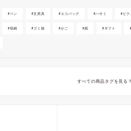
#ペン
#文房具
#エコバッグ
#ハサミ
#ピク
#収納
#ゴミ箱
#かご
#紙
#ギフト
すべての商品タグを見る