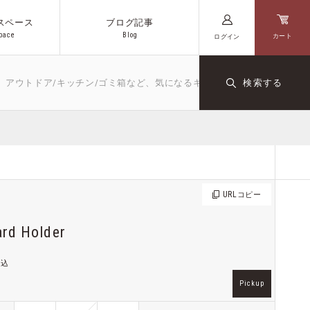
スペース
ブログ記事
p
a
c
e
B
l
o
g
カート
ログイン
p
a
c
e
B
l
o
g
ドア/キッチン/ゴミ箱など、気になるキーワードや商品名を入力してく
検索する
キッチン
文房具
ダクト
オリジナル
コーヒー
URL
コピー
ス
ard Holder
税込
Pickup