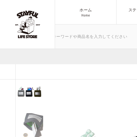
ホーム
ステ
H
o
m
e
H
o
m
e
ゴミ箱など、気になるキーワードや商品名を入力してください
ブランド
商品一覧へ
アウトドア
All Items
その他